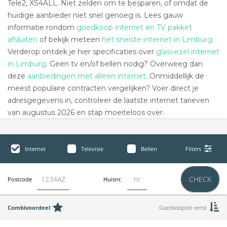
Tele2, XS4ALL. Niet zelden om te besparen, of omdat de
huidige aanbieder niet snel genoeg is. Lees gauw
informatie rondom
goedkoop internet en TV pakket
afsluiten
of bekijk meteen
het snelste internet in Limburg.
Verderop ontdek je hier specificaties over
glasvezel internet
in Limburg
. Geen tv en/of bellen nodig? Overweeg dan
deze
aanbiedingen met alleen internet
. Onmiddellijk de
meest populaire contracten vergelijken? Voer direct je
adresgegevens in, controleer de laatste internet tarieven
van augustus 2026 en stap moeiteloos over.
Internet
Televisie
Bellen
Filters
CHECK
Postcode
Huisnr.
Combivoordeel
Goedkoopste eerst