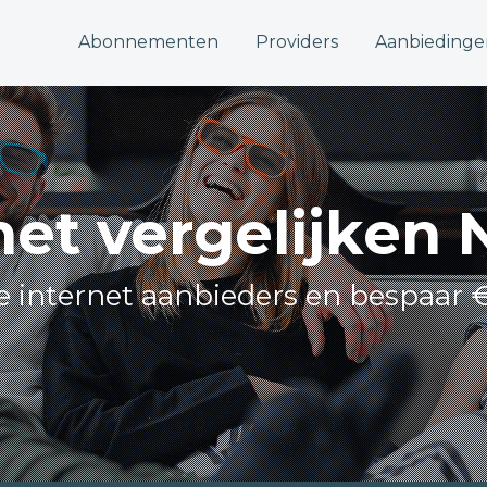
Abonnementen
Providers
Aanbiedinge
net vergelijken 
le internet aanbieders en bespaar 