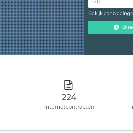
Bekijk aanbieding
Dire
225
Internetcontracten