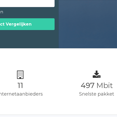
en
ct Vergelijken
11
500
Mbit
Internetaanbieders
Snelste pakket