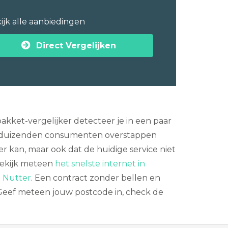
ijk alle aanbiedingen
Direct Vergelijken
kket-vergelijker detecteer je in een paar
len duizenden consumenten overstappen
r kan, maar ook dat de huidige service niet
ekijk meteen
het snelste internet in
n Nutter
. Een contract zonder bellen en
 Geef meteen jouw postcode in, check de