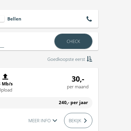
Bellen
CHECK
Goedkoopste eerst
30,-
8 Mb/s
per maand
Upload
240,-
per jaar
MEER INFO
BEKIJK