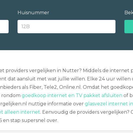
Huisnummer
Bek
providers vergelijken in Nutter? Middels de internet pa
 dat aansluit met wat jullie willen. Elke 24 uur wil
bieders als Fiber, Tele2, Online.nl. Omdat het goedkope
en rondom
goedkoop internet en TV pakket afsluiten
of b
rgelijken.nl nuttige informatie over
glasvezel internet i
 alleen internet
. Eenvoudig de providers vergelijken?
6 en stap supersnel over.