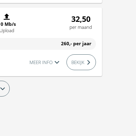
32,50
10 Mb/s
per maand
Upload
260,-
per jaar
MEER INFO
BEKIJK