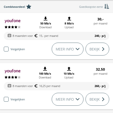
Combivoordeel
Goedkoopste eerst
30,-
50 Mb/s
8 Mb/s
per maand
Download
Upload
8 maanden voor
15,- per maand
240,-
p/j
MEER INFO
BEKIJK
Vergelijken
32,50
100 Mb/s
10 Mb/s
per maand
Download
Upload
8 maanden voor
16,25 per maand
260,-
p/j
MEER INFO
BEKIJK
Vergelijken