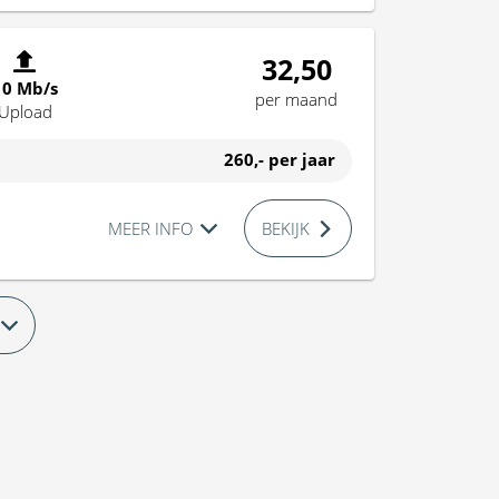
32,50
10 Mb/s
per maand
Upload
260,-
per jaar
MEER INFO
BEKIJK