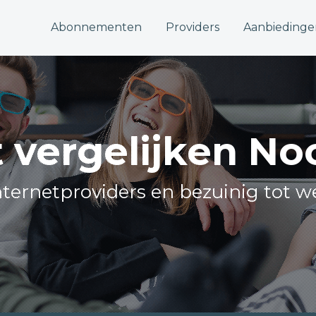
Abonnementen
Providers
Aanbiedinge
t vergelijken No
internetproviders en bezuinig tot w