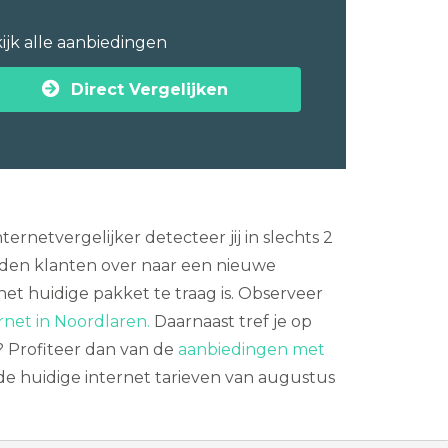
ijk alle aanbiedingen
Direct Vergelijken
rnetvergelijker detecteer jij in slechts 2
den klanten over naar een nieuwe
het huidige pakket te traag is. Observeer
rnet in Noordlaren.
Daarnaast tref je op
ce? Profiteer dan van de
aanbiedingen met
de huidige internet tarieven van augustus