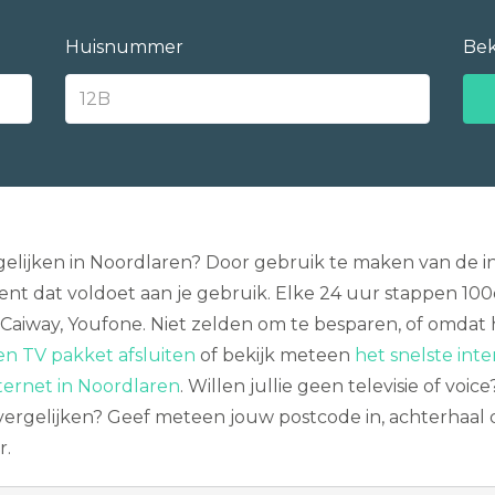
Huisnummer
Bek
elijken in Noordlaren? Door gebruik te maken van de inte
 dat voldoet aan je gebruik. Elke 24 uur stappen 100
 Caiway, Youfone. Niet zelden om te besparen, of omdat 
n TV pakket afsluiten
of bekijk meteen
het snelste inte
nternet in Noordlaren
. Willen jullie geen televisie of voi
vergelijken? Geef meteen jouw postcode in, achterhaal 
r.