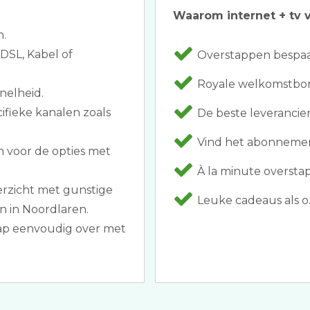
Waarom internet + tv v
n.
ADSL, Kabel of
Overstappen bespaar
Royale welkomstbonu
nelheid.
ifieke kanalen zoals
De beste leveranci
Vind het abonnement
 voor de opties met
À la minute oversta
erzicht met gunstige
Leuke cadeaus als o.
n in Noordlaren.
tap eenvoudig over met