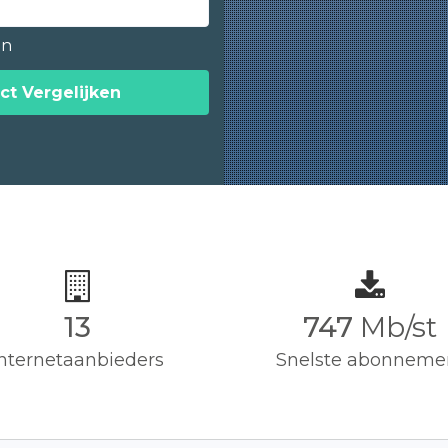
en
ct Vergelijken
13
750
Mb/st
Internetaanbieders
Snelste abonneme