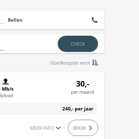
Bellen
CHECK
Goedkoopste eerst
30,-
8 Mb/s
per maand
Upload
240,-
per jaar
MEER INFO
BEKIJK