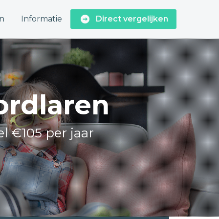
n
Informatie
Direct vergelijken
ordlaren
el €105 per jaar