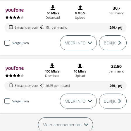
30,-
50 Mb/s
8 Mb/s
per maand
Download
Upload
8 maanden voor
15,- per maand
240,-
p/j
MEER INFO
BEKIJK
Vergelijken
32,50
100 Mb/s
10 Mb/s
per maand
Download
Upload
8 maanden voor
16,25 per maand
260,-
p/j
MEER INFO
BEKIJK
Vergelijken
Meer abonnementen