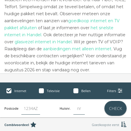
Telfort. Simpelweg omdat ze teveel betalen, of omdat het
huidige pakket niet bevalt. Observeer meteen onze
aanbevelingen ten aanzien van
goedkoop internet en TV
pakket afsluiten
of laat je informeren over
het snelste
internet in Handel.
Ook detecteer je hier nuttige informatie
over
glasvezel internet in Handel
. Wil je geen TV of VOIP?
Raadpleeg dan de
aanbiedingen met alleen internet
. Vug
de beschikbare contracten vergelijken? Voer onderstaand je
woonlocatie in, bekijk de huidige internet tarieven van
augustus 2026 en stap vandaag nog over.
Internet
Televisie
Bellen
Filters
CHECK
Postcode
Huisnr.
Combivoordeel
Goedkoopste eerst