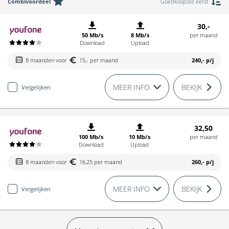
Combivoordeel
Goedkoopste eerst
30,-
50 Mb/s
8 Mb/s
per maand
Download
Upload
8 maanden voor
15,- per maand
240,-
p/j
MEER INFO
BEKIJK
Vergelijken
32,50
100 Mb/s
10 Mb/s
per maand
Download
Upload
8 maanden voor
16,25 per maand
260,-
p/j
MEER INFO
BEKIJK
Vergelijken