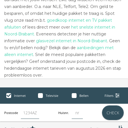
van aanbieder. O.a. naar NLE, Telfort, Tele2. Om geld te
besparen, of omdat het huidige pakket te traag is. Spot
vlug onze raad m.b.t.
goedkoop internet en TV pakket
afsluiten
of lees direct meer over
het snelste internet in
Noord-Brabant.
Eveneens detecteer je hier nuttige
informatie over
glasvezel internet in Noord-Brabant
. Geen
tv en/of bellen nodig? Bekijk dan de
aanbiedingen met
alleen internet
. Snel de meest populaire pakketten
vergelijken? Geef onderstaand jouw postcode in, check de
hedendaagse internet tarieven van augustus 2026 en stap
probleemloos over.
Internet
Televisie
Bellen
Filters
CHECK
Postcode
Huisnr.