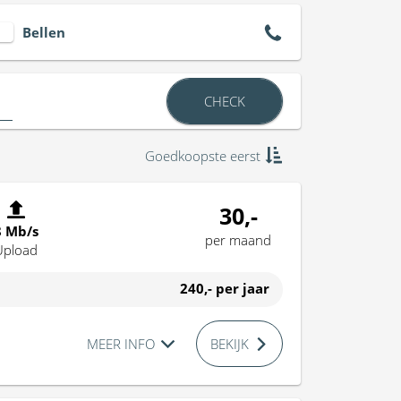
Bellen
CHECK
Goedkoopste eerst
30,-
8 Mb/s
per maand
Upload
240,-
per jaar
MEER INFO
BEKIJK