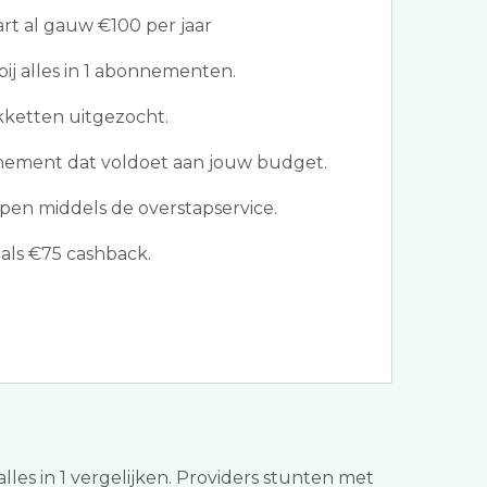
t al gauw €100 per jaar
ij alles in 1 abonnementen.
kketten uitgezocht.
nnement dat voldoet aan jouw budget.
en middels de overstapservice.
als €75 cashback.
alles in 1 vergelijken. Providers stunten met