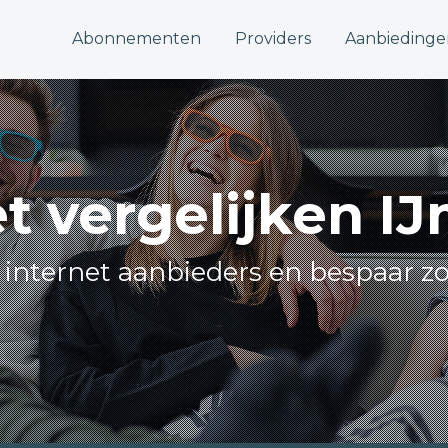
Abonnementen
Providers
Aanbiedinge
et vergelijken I
e internet aanbieders en bespaar z