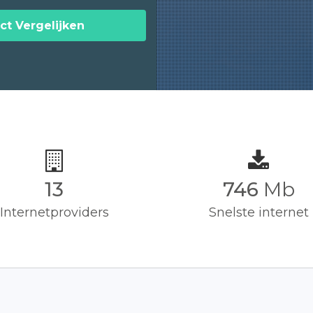
ct Vergelijken
13
750
Mb
Internetproviders
Snelste internet