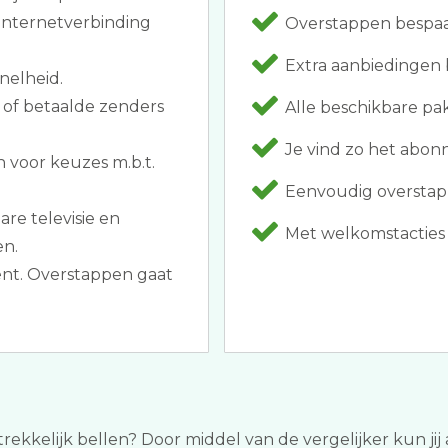
internetverbinding
Overstappen bespaar
Extra aanbiedingen b
nelheid.
 of betaalde zenders
Alle beschikbare pa
Je vind zo het abo
 voor keuzes m.b.t.
Eenvoudig overstapp
are televisie en
Met welkomstacties 
en.
ent. Overstappen gaat
trekkelijk bellen? Door middel van de vergelijker kun jij 