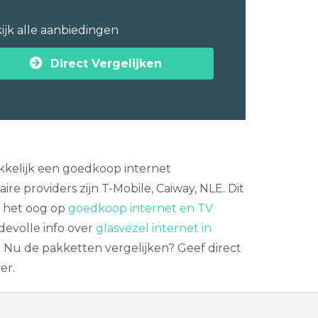
ijk alle aanbiedingen
Direct Vergelijken
akkelijk een goedkoop internet
e providers zijn T-Mobile, Caiway, NLE. Dit
t het oog op
goedkoop internet en TV
devolle info over
glasvezel internet in
. Nu de pakketten vergelijken? Geef direct
er.