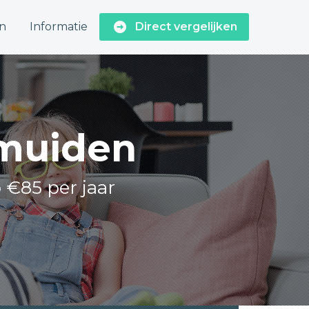
n
Informatie
Direct vergelijken
Jmuiden
o €85 per jaar