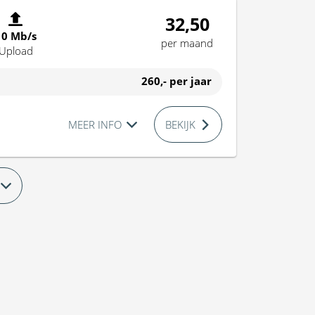
32,50
10 Mb/s
per maand
Upload
260,-
per jaar
MEER INFO
BEKIJK