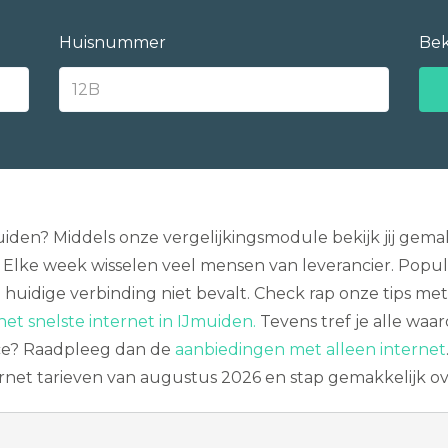
Huisnummer
Bek
uiden? Middels onze vergelijkingsmodule bekijk jij gem
Elke week wisselen veel mensen van leverancier. Populair
 huidige verbinding niet bevalt. Check rap onze tips me
het snelste internet in IJmuiden.
Tevens tref je alle waar
voice? Raadpleeg dan de
aanbiedingen met alleen internet
ernet tarieven van augustus 2026 en stap gemakkelijk ov