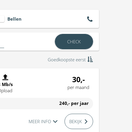
Bellen
CHECK
Goedkoopste eerst
30,-
8 Mb/s
per maand
Upload
240,-
per jaar
MEER INFO
BEKIJK