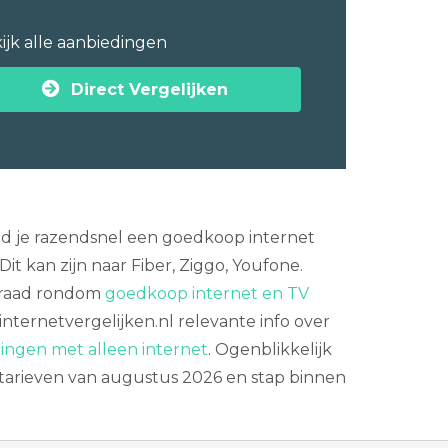
ijk alle aanbiedingen
Direct Vergelijken
nd je razendsnel een goedkoop internet
t kan zijn naar Fiber, Ziggo, Youfone.
e raad rondom
goedkoop internet en TV
internetvergelijken.nl relevante info over
ingen met alleen internet
. Ogenblikkelijk
 tarieven van augustus 2026 en stap binnen