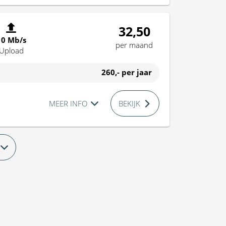
32,50
10 Mb/s
per maand
Upload
260,-
per jaar
MEER INFO
BEKIJK