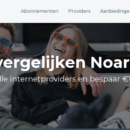
Abonnementen
Providers
Aanbiedinge
 vergelijken No
alle internetproviders en bespaar €1