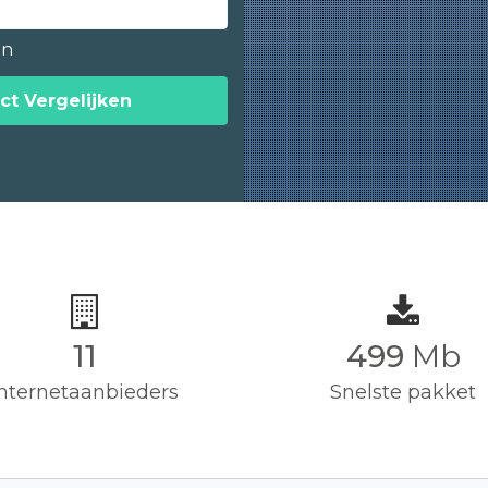
en
ct Vergelijken
11
500
Mb
Internetaanbieders
Snelste pakket