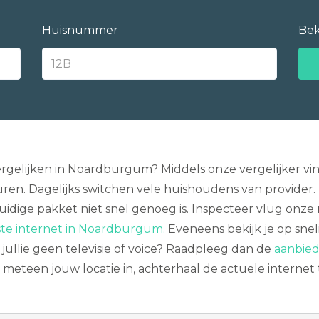
Huisnummer
Bek
rgelijken in Noardburgum? Middels onze vergelijker vi
en. Dagelijks switchen vele huishoudens van provider. Di
idige pakket niet snel genoeg is. Inspecteer vlug onz
ste internet in Noardburgum.
Eveneens bekijk je op snel
n jullie geen televisie of voice? Raadpleeg dan de
aanbied
 meteen jouw locatie in, achterhaal de actuele internet