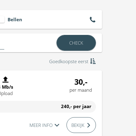
Bellen
CHECK
Goedkoopste eerst
30,-
8 Mb/s
per maand
Upload
240,-
per jaar
MEER INFO
BEKIJK