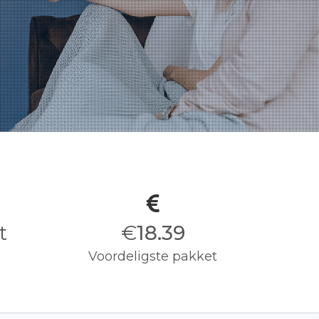
it
€
18.50
Voordeligste pakket