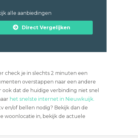
ijk alle aanbiedingen
Direct Vergelijken
r check je in slechts 2 minuten een
sumenten overstappen naar een andere
r ook dat de huidige verbinding niet snel
naar
het snelste internet in Nieuwkuijk.
tv en/of bellen nodig? Bekijk dan de
je woonlocatie in, bekijk de actuele