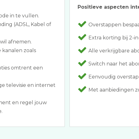
Positieve aspecten int
ode in te vullen.
nding (ADSL, Kabel of
Overstappen bespaar
Extra korting bij 2-
 wil afnemen.
e kanalen zoals
Alle verkrijgbare 
Switch naar het abon
pties omtrent een
Eenvoudig overstapp
ge televisie en internet
Met aanbiedingen zoal
ent en regel jouw
.