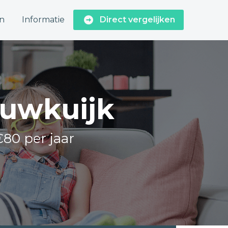
n
Informatie
Direct vergelijken
euwkuijk
€80 per jaar