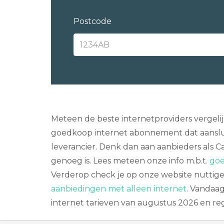
Postcode
Meteen de beste internetproviders vergelij
goedkoop internet abonnement dat aanslu
leverancier. Denk dan aan aanbieders als Ca
genoeg is. Lees meteen onze info m.b.t.
goe
Verderop check je op onze website nuttige
aanbiedingen met alleen internet
. Vandaag
internet tarieven van augustus 2026 en reg