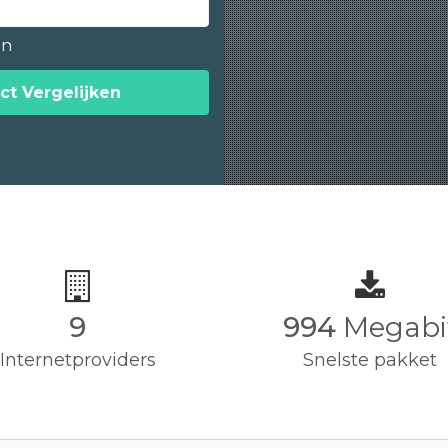
en
ct Vergelijken
9
1,000
Megab
Internetproviders
Snelste pakket