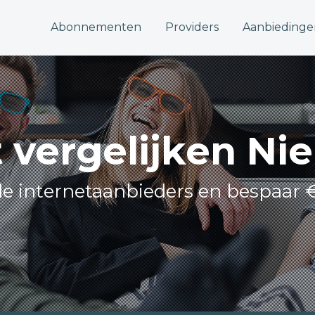
Abonnementen
Providers
Aanbiedinge
t vergelijken Ni
lle internetaanbieders en bespaar 