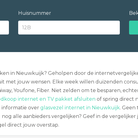
Huisnummer
Bek
ken in Nieuwkuijk? Geholpen door de internetvergelijke
it met jouw wensen. Elke week willen duizenden con
iway, Youfone, Fiber. Niet zelden om te besparen, echte
dkoop internet en TV pakket afsluiten
of spring direct 
 informatie over
glasvezel internet in Nieuwkuijk
. Geen 
 nog alle aanbieders vergelijken? Geef in de vergelijker 
el direct jouw overstap.