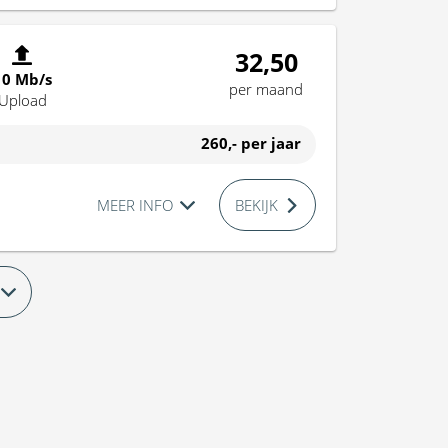
32,50
10 Mb/s
per maand
Upload
260,-
per jaar
MEER INFO
BEKIJK