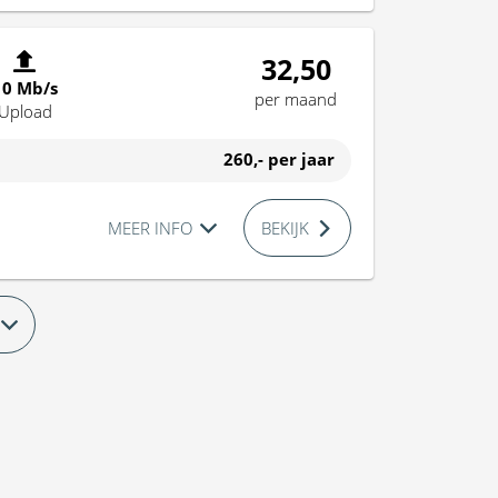
32,50
10 Mb/s
per maand
Upload
260,-
per jaar
MEER INFO
BEKIJK