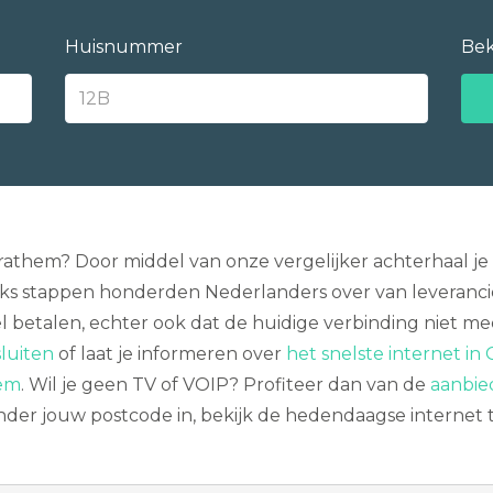
Huisnummer
Bek
 Grathem? Door middel van onze vergelijker achterhaal 
ijks stappen honderden Nederlanders over van leverancie
l betalen, echter ook dat de huidige verbinding niet mee
luiten
of laat je informeren over
het snelste internet in
hem
. Wil je geen TV of VOIP? Profiteer dan van de
aanbie
onder jouw postcode in, bekijk de hedendaagse internet