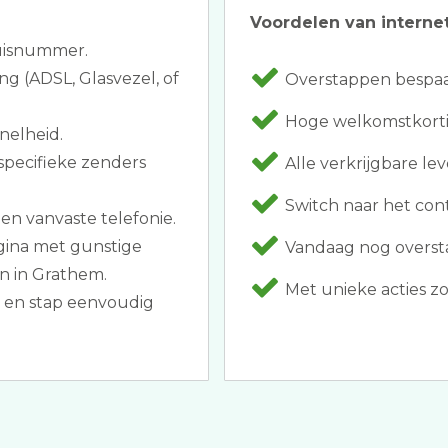
Voordelen van internet
huisnummer.
ng (ADSL, Glasvezel, of
Overstappen bespaar
Hoge welkomstkorti
nelheid.
specifieke zenders
Alle verkrijgbare lev
Switch naar het cont
ien vanvaste telefonie.
agina met gunstige
Vandaag nog oversta
n in Grathem.
Met unieke acties zoal
t en stap eenvoudig