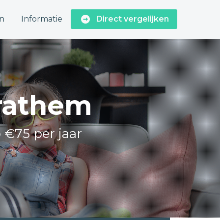
n
Informatie
Direct vergelijken
Grathem
o €75 per jaar