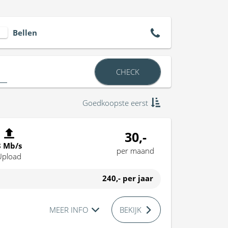
Bellen
CHECK
Goedkoopste eerst
30,-
8 Mb/s
per maand
Upload
240,-
per jaar
MEER INFO
BEKIJK