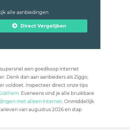
ijk alle aanbiedingen
Direct Vergelijken
je supersnel een goedkoop internet
r. Denk dan aan aanbieders als Ziggo,
r voldoet. Inspecteer direct onze tips
 Grathem.
Eveneens vind je alle bruikbare
dingen met alleen internet
. Onmiddellijk
 tarieven van augustus 2026 en stap