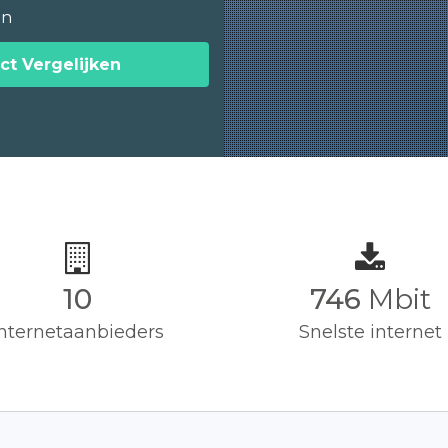
en
ct Vergelijken
10
750
Mbit
Internetaanbieders
Snelste internet