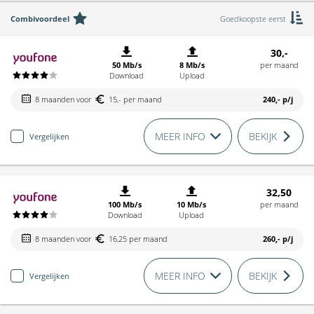
Combivoordeel
Goedkoopste eerst
30,-
50 Mb/s
8 Mb/s
per maand
Download
Upload
8 maanden voor
15,- per maand
240,-
p/j
MEER INFO
BEKIJK
Vergelijken
32,50
100 Mb/s
10 Mb/s
per maand
Download
Upload
8 maanden voor
16,25 per maand
260,-
p/j
MEER INFO
BEKIJK
Vergelijken