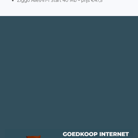
Ziggo Alles-in-1 Start 40 Mb – prijs €47,5