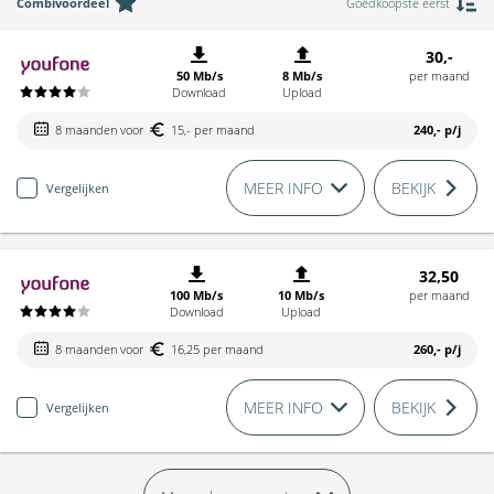
Combivoordeel
Goedkoopste eerst
30,-
50 Mb/s
8 Mb/s
per maand
Download
Upload
8 maanden voor
15,- per maand
240,-
p/j
MEER INFO
BEKIJK
Vergelijken
32,50
100 Mb/s
10 Mb/s
per maand
Download
Upload
8 maanden voor
16,25 per maand
260,-
p/j
MEER INFO
BEKIJK
Vergelijken