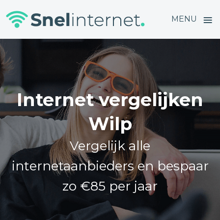
≡
MENU
Skip
to
content
Internet vergelijken
Wilp
Vergelijk alle
internetaanbieders en bespaar
zo €85 per jaar