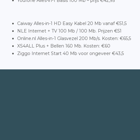
Youfone Alles-in-1 Basis 100 Mb – prijs €42,95
Caiway Alles-in-1 HD Easy Kabel 20 Mb vanaf €51,5
NLE Internet + TV 100 Mb / 100 Mb. Prijzen €51
Online.nl Alles-in-1 Glasvezel 200 Mb/s. Kosten: €65,5
XS4ALL Plus + Bellen 160 Mb. Kosten: €60
Ziggo Internet Start 40 Mb voor ongeveer €43,5