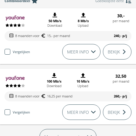
Combivoordeel
Goedkoopste eerst
30,-
50 Mb/s
8 Mb/s
per maand
Download
Upload
8 maanden voor
15,- per maand
240,-
p/j
MEER INFO
BEKIJK
Vergelijken
32,50
100 Mb/s
10 Mb/s
per maand
Download
Upload
8 maanden voor
16,25 per maand
260,-
p/j
MEER INFO
BEKIJK
Vergelijken