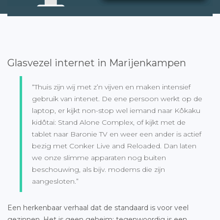
Glasvezel internet in Marijenkampen
“Thuis zijn wij met z’n vijven en maken intensief
gebruik van intenet. De ene persoon werkt op de
laptop, er kijkt non-stop wel iemand naar Kôkaku
kidôtai: Stand Alone Complex, of kijkt met de
tablet naar Baronie TV en weer een ander is actief
bezig met Conker Live and Reloaded. Dan laten
we onze slimme apparaten nog buiten
beschouwing, als bijv. modems die zijn
aangesloten.”
Een herkenbaar verhaal dat de standaard is voor veel
gezinnen. Het is geen geheim: tegenwoordig is een