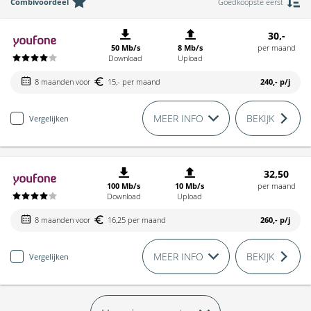
Combivoordeel
Goedkoopste eerst
30,-
50 Mb/s
8 Mb/s
per maand
Download
Upload
8 maanden voor
15,- per maand
240,-
p/j
MEER INFO
BEKIJK
Vergelijken
32,50
100 Mb/s
10 Mb/s
per maand
Download
Upload
8 maanden voor
16,25 per maand
260,-
p/j
MEER INFO
BEKIJK
Vergelijken