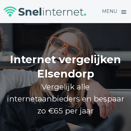
≡
MENU
Skip
to
content
Internet vergelijken
Elsendorp
Vergelijk alle
internetaanbieders en bespaar
zo €65 per jaar