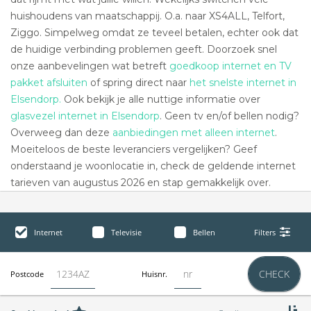
huishoudens van maatschappij. O.a. naar XS4ALL, Telfort,
Ziggo. Simpelweg omdat ze teveel betalen, echter ook dat
de huidige verbinding problemen geeft. Doorzoek snel
onze aanbevelingen wat betreft
goedkoop internet en TV
pakket afsluiten
of spring direct naar
het snelste internet in
Elsendorp.
Ook bekijk je alle nuttige informatie over
glasvezel internet in Elsendorp
. Geen tv en/of bellen nodig?
Overweeg dan deze
aanbiedingen met alleen internet
.
Moeiteloos de beste leveranciers vergelijken? Geef
onderstaand je woonlocatie in, check de geldende internet
tarieven van augustus 2026 en stap gemakkelijk over.
Internet
Televisie
Bellen
Filters
CHECK
Postcode
Huisnr.