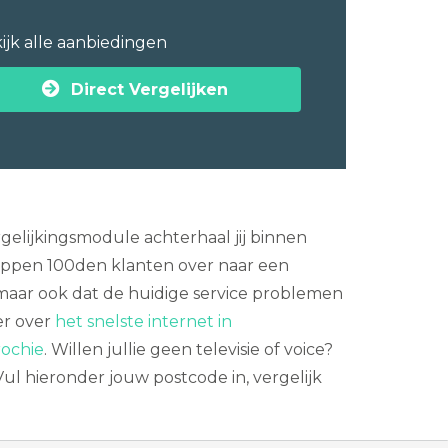
ijk alle aanbiedingen
Direct Vergelijken
elijkingsmodule achterhaal jij binnen
tappen 100den klanten over naar een
 maar ook dat de huidige service problemen
er over
het snelste internet in
rochie
. Willen jullie geen televisie of voice?
ul hieronder jouw postcode in, vergelijk