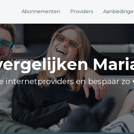
Abonnementen
Providers
Aanbiedinge
vergelijken Mar
lle internetproviders en bespaar zo 