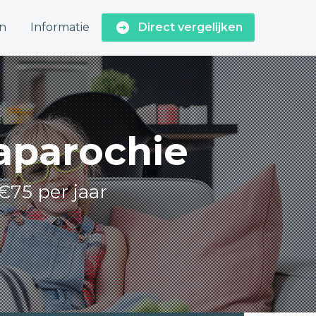
n
Informatie
Direct vergelijken
iaparochie
€75 per jaar