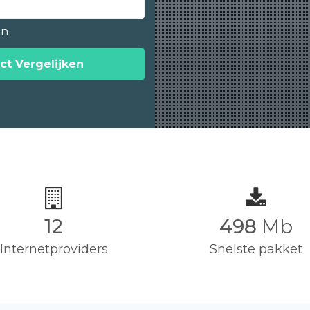
en
ct Vergelijken
12
500
Mb
Internetproviders
Snelste pakket