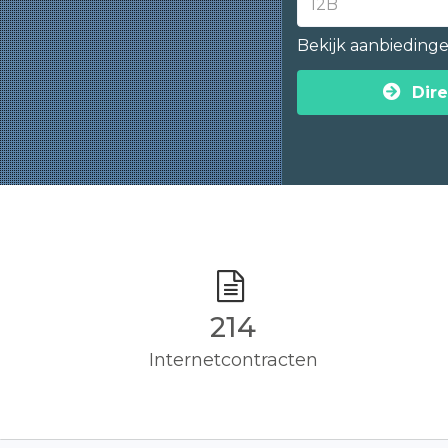
Bekijk aanbieding
Dire
215
Internetcontracten