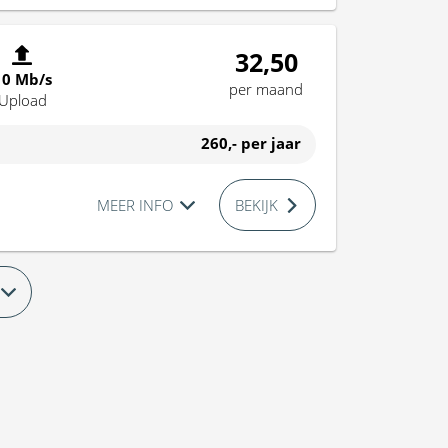
32,50
10 Mb/s
per maand
Upload
260,-
per jaar
MEER INFO
BEKIJK