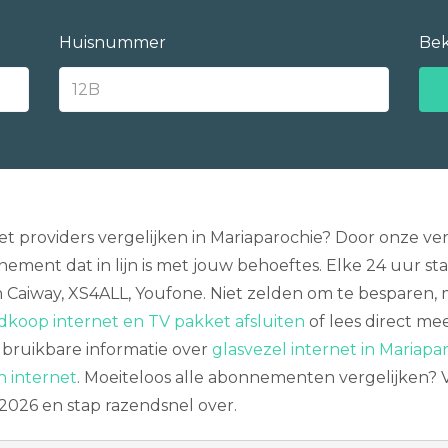
Huisnummer
Bek
providers vergelijken in Mariaparochie? Door onze verg
ment dat in lijn is met jouw behoeftes. Elke 24 uur s
jn Caiway, XS4ALL, Youfone. Niet zelden om te besparen,
koop internet en TV pakket afsluiten
of lees direct me
bruikbare informatie over
glasvezel internet in Mariapa
n internet
. Moeiteloos alle abonnementen vergelijken? V
2026 en stap razendsnel over.