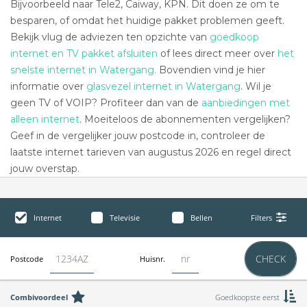
Bijvoorbeeld naar Tele2, Caiway, KPN. Dit doen ze om te
besparen, of omdat het huidige pakket problemen geeft.
Bekijk vlug de adviezen ten opzichte van
goedkoop
internet en TV pakket afsluiten
of lees direct meer over
het
snelste internet in Watergang.
Bovendien vind je hier
informatie over
glasvezel internet in Watergang
. Wil je
geen TV of VOIP? Profiteer dan van de
aanbiedingen met
alleen internet
. Moeiteloos de abonnementen vergelijken?
Geef in de vergelijker jouw postcode in, controleer de
laatste internet tarieven van augustus 2026 en regel direct
jouw overstap.
Internet
Televisie
Bellen
Filters
CHECK
Postcode
Huisnr.
Combivoordeel
Goedkoopste eerst