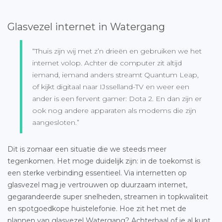
Glasvezel internet in Watergang
“Thuis zijn wij met z’n drieën en gebruiken we het
internet volop. Achter de computer zit altijd
iemand, iemand anders streamt Quantum Leap,
of kijkt digitaal naar IJsselland-TV en weer een
ander is een fervent gamer: Dota 2. En dan zijn er
ook nog andere apparaten als modems die zijn
aangesloten.”
Dit is zomaar een situatie die we steeds meer
tegenkomen. Het moge duidelijk zijn: in de toekomst is
een sterke verbinding essentieel. Via internetten op
glasvezel mag je vertrouwen op duurzaam internet,
gegarandeerde super snelheden, streamen in topkwaliteit
en spotgoedkope huistelefonie. Hoe zit het met de
plannen van
glasvezel Watergang
? Achterhaal of je al kunt