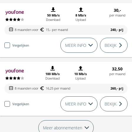
30,-
50 Mb/s
8 Mb/s
per maand
Download
Upload
8 maanden voor
15,- per maand
240,-
p/j
MEER INFO
BEKIJK
Vergelijken
32,50
100 Mb/s
10 Mb/s
per maand
Download
Upload
8 maanden voor
16,25 per maand
260,-
p/j
MEER INFO
BEKIJK
Vergelijken
Meer abonnementen