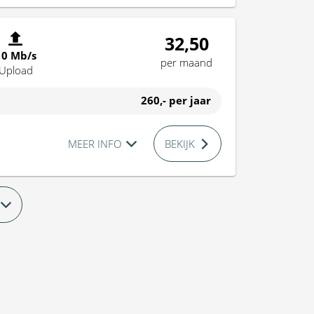
32,50
10 Mb/s
per maand
Upload
260,-
per jaar
MEER INFO
BEKIJK