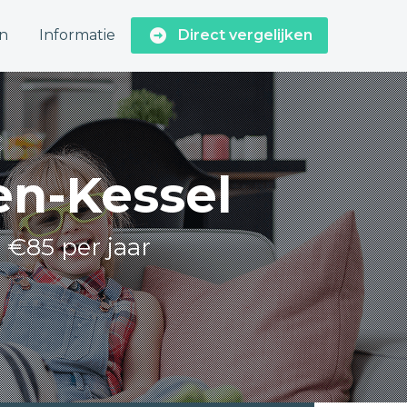
n
Informatie
Direct vergelijken
en-Kessel
 €85 per jaar