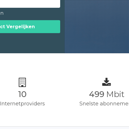
en
ct Vergelijken
10
500
Mbit
Internetproviders
Snelste abonneme