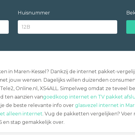
Huisnummer
Bek
en in Maren-Kessel? Dankzij de internet pakket-vergelij
met jouw wensen. Dagelijks willen duizenden consume
Tele2, Online.nl, XS4ALL. Simpelweg omdat ze teveel be
d ten aanzien van
goedkoop internet en TV pakket afsl
je de beste relevante info over
glasvezel internet in Ma
t alleen internet
. Vug de pakketten vergelijken? Voer 
6 en stap gemakkelijk over.