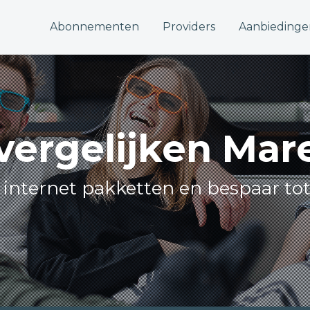
Abonnementen
Providers
Aanbiedinge
 vergelijken Mar
le internet pakketten en bespaar tot