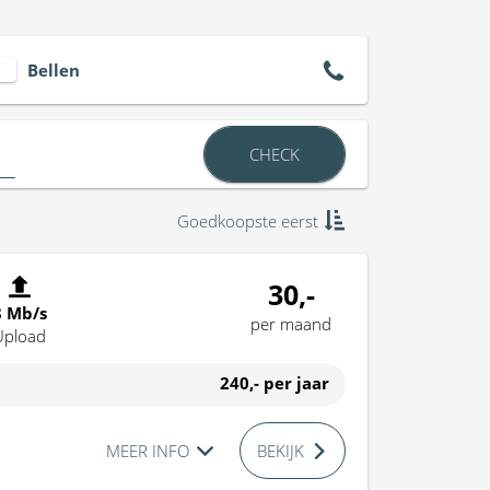
Bellen
CHECK
Goedkoopste eerst
30,-
8 Mb/s
per maand
Upload
240,-
per jaar
MEER INFO
BEKIJK