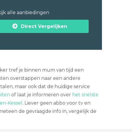
ijk alle aanbiedingen
Direct Vergelijken
ker tref je binnen mum van tijd een
nten overstappen naar een andere
talen, maar ook dat de huidige service
uiten
of laat je informeren over
het snelste
ren-Kessel
. Liever geen abbo voor tv en
meteen de gevraagde info in, vergelijk de