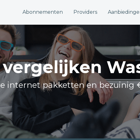
Abonnementen
Providers
Aanbiedinge
t vergelijken W
lle internet pakketten en bezuinig 