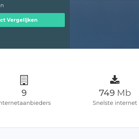
en
ct Vergelijken
9
750
Mb
Internetaanbieders
Snelste internet