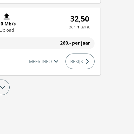
32,50
10 Mb/s
per maand
Upload
260,-
per jaar
MEER INFO
BEKIJK