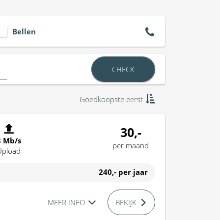
Bellen
CHECK
Goedkoopste eerst
30,-
8 Mb/s
per maand
Upload
240,-
per jaar
MEER INFO
BEKIJK