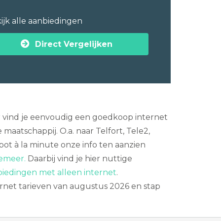
ijk alle aanbiedingen
Direct Vergelijken
r vind je eenvoudig een goedkoop internet
aatschappij. O.a. naar Telfort, Tele2,
pot à la minute onze info ten aanzien
kemeer.
Daarbij vind je hier nuttige
iedingen met alleen internet
.
ternet tarieven van augustus 2026 en stap