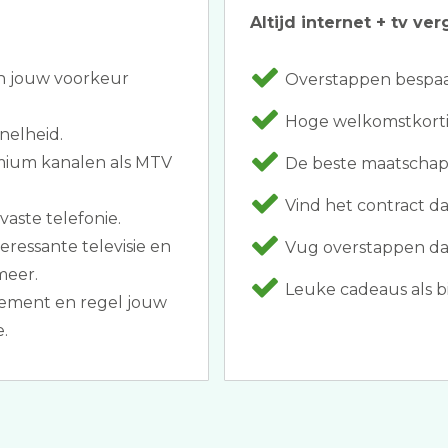
Altijd internet + tv ver
an jouw voorkeur
Overstappen bespaar
Hoge welkomstkorti
nelheid.
emium kanalen als MTV
De beste maatschapp
Vind het contract dat 
vaste telefonie.
eressante televisie en
Vug overstappen dan
meer.
Leuke cadeaus als bi
ement en regel jouw
.