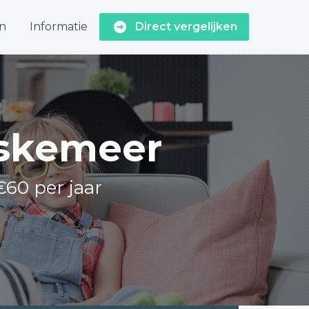
n
Informatie
Direct vergelijken
askemeer
€60 per jaar