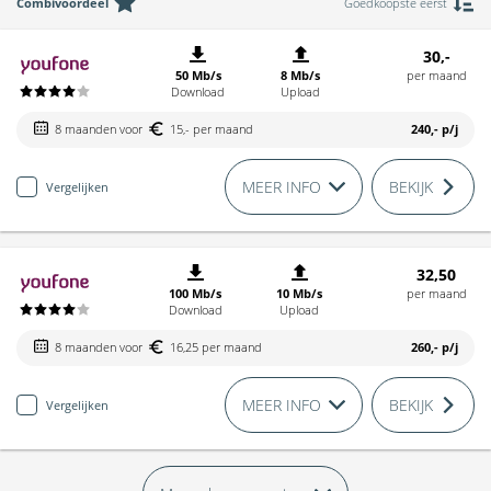
Combivoordeel
Goedkoopste eerst
30,-
50 Mb/s
8 Mb/s
per maand
Download
Upload
8 maanden voor
15,- per maand
240,-
p/j
MEER INFO
BEKIJK
Vergelijken
32,50
100 Mb/s
10 Mb/s
per maand
Download
Upload
8 maanden voor
16,25 per maand
260,-
p/j
MEER INFO
BEKIJK
Vergelijken