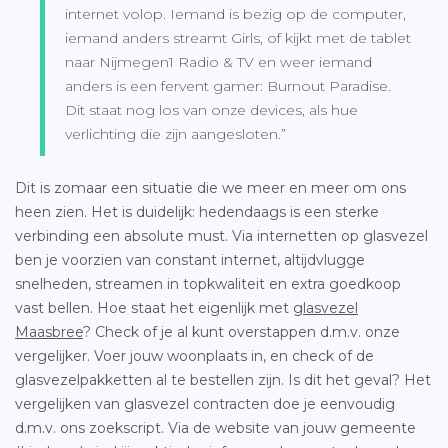
internet volop. Iemand is bezig op de computer,
iemand anders streamt Girls, of kijkt met de tablet
naar Nijmegen1 Radio & TV en weer iemand
anders is een fervent gamer: Burnout Paradise.
Dit staat nog los van onze devices, als hue
verlichting die zijn aangesloten.”
Dit is zomaar een situatie die we meer en meer om ons
heen zien. Het is duidelijk: hedendaags is een sterke
verbinding een absolute must. Via internetten op glasvezel
ben je voorzien van constant internet, altijdvlugge
snelheden, streamen in topkwaliteit en extra goedkoop
vast bellen. Hoe staat het eigenlijk met
glasvezel
Maasbree
? Check of je al kunt overstappen d.m.v. onze
vergelijker. Voer jouw woonplaats in, en check of de
glasvezelpakketten al te bestellen zijn. Is dit het geval? Het
vergelijken van glasvezel contracten doe je eenvoudig
d.m.v. ons zoekscript. Via de website van jouw gemeente