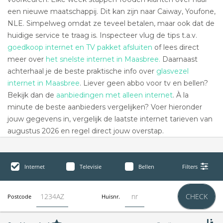
een nieuwe maatschappij. Dit kan zijn naar Caiway, Youfone,
NLE. Simpelweg omdat ze teveel betalen, maar ook dat de
huidige service te traag is. Inspecteer vlug de tips t.a.v.
goedkoop internet en TV pakket afsluiten
of lees direct
meer over
het snelste internet in Maasbree.
Daarnaast
achterhaal je de beste praktische info over
glasvezel
internet in Maasbree
. Liever geen abbo voor tv en bellen?
Bekijk dan de
aanbiedingen met alleen internet
. À la
minute de beste aanbieders vergelijken? Voer hieronder
jouw gegevens in, vergelijk de laatste internet tarieven van
augustus 2026 en regel direct jouw overstap.
Internet
Televisie
Bellen
Filters
CHECK
Postcode
Huisnr.