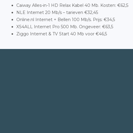
Caiway Alles-in-1 HD Relax Kabel 40 Mb. Kosten: €62,5
NLE Internet 20 Mb/s – tarieven €32,45
Online.nl Internet + Bellen 100 Mb/s. Prijs: €34,5
XS4ALL Internet Pro 500 Mb. Ongeveer: €63,5
Ziggo Internet & TV Start 40 Mb voor €46,5