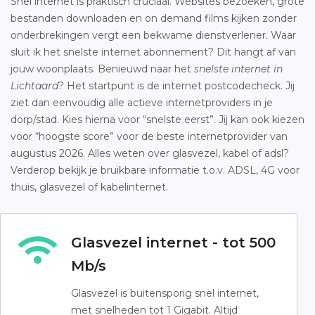
Snel internet is praktisch cruciaal. Websites bezoeken, grote
bestanden downloaden en on demand films kijken zonder
onderbrekingen vergt een bekwame dienstverlener. Waar
sluit ik het snelste internet abonnement? Dit hangt af van
jouw woonplaats. Benieuwd naar het
snelste internet in
Lichtaard
? Het startpunt is de internet postcodecheck. Jij
ziet dan eenvoudig alle actieve internetproviders in je
dorp/stad. Kies hierna voor “snelste eerst”. Jij kan ook kiezen
voor “hoogste score” voor de beste internetprovider van
augustus 2026. Alles weten over glasvezel, kabel of adsl?
Verderop bekijk je bruikbare informatie t.o.v. ADSL, 4G voor
thuis, glasvezel of kabelinternet.
Glasvezel internet - tot 500
Mb/s
Glasvezel is buitensporig snel internet,
met snelheden tot 1 Gigabit. Altijd