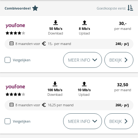
Combivoordeel
Goedkoopste eerst
30,-
50 Mb/s
8 Mb/s
per maand
Download
Upload
8 maanden voor
15,- per maand
240,-
p/j
MEER INFO
BEKIJK
Vergelijken
32,50
100 Mb/s
10 Mb/s
per maand
Download
Upload
8 maanden voor
16,25 per maand
260,-
p/j
MEER INFO
BEKIJK
Vergelijken