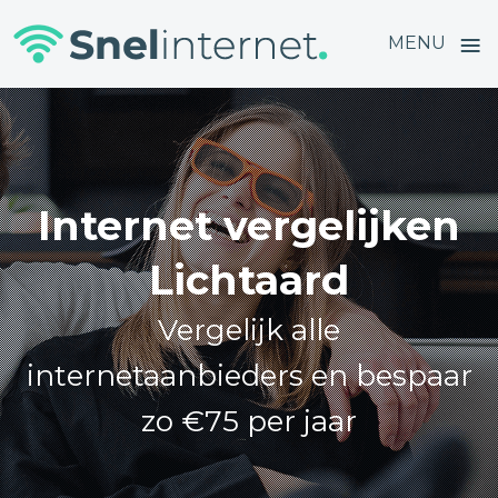
≡
MENU
Skip
to
content
Internet vergelijken
Lichtaard
Vergelijk alle
internetaanbieders en bespaar
zo €75 per jaar