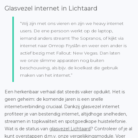
Glasvezel internet in Lichtaard
“Wij zijn met ons vieren en zijn we heavy internet
users. De ene persoon werkt op de laptop,
iemand anders streamt The Sopranos, of kijkt via
internet naar Omrop Fryslân en weer een ander is
actief bezig met Fallout: New Vegas. Dan laten
we onze slimme apparaten nog buiten
beschouwing, als bijv. de koelkast die gebruik
maken van het internet.”
Een herkenbaar verhaal dat steeds vaker opduikt. Het is
geen geheim: de komende jaren is een snelle
internetverbinding cruciaal. Dankzij glasvezel internet
profiteer je van bestendig internet, altijdhoge snelheden,
streamen in topkwaliteit en spotgoedkope huistelefonie.
Wat is de status van
glasvezel Lichtaard
? Controleer of je al
kunt overstappen d.m.v. onze vergelijkingsmodule. Voer