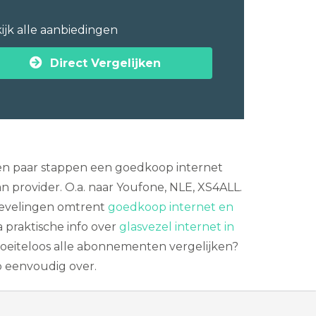
ijk alle aanbiedingen
Direct Vergelijken
n een paar stappen een goedkoop internet
 provider. O.a. naar Youfone, NLE, XS4ALL.
bevelingen omtrent
goedkoop internet en
 praktische info over
glasvezel internet in
Moeiteloos alle abonnementen vergelijken?
p eenvoudig over.