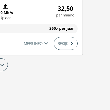
32,50
10 Mb/s
per maand
Upload
260,-
per jaar
MEER INFO
BEKIJK