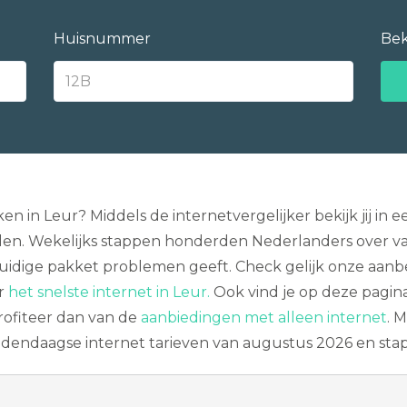
Huisnummer
Bek
ken in Leur? Middels de internetvergelijker bekijk jij i
llen. Wekelijks stappen honderden Nederlanders over van
uidige pakket problemen geeft. Check gelijk onze aan
er
het snelste internet in Leur.
Ook vind je op deze pagina
 Profiteer dan van de
aanbiedingen met alleen internet
. 
 hedendaagse internet tarieven van augustus 2026 en sta