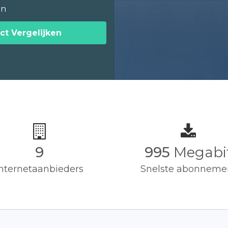
en
ct Vergelijken
9
1,000
Megab
Internetaanbieders
Snelste abonneme