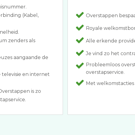
huisnummer.
rbinding (Kabel,
Overstappen bespaar
Royale welkomstbonu
nelheid.
um zenders als
Alle erkende provider
Je vind zo het cont
keuzes aangaande de
Probleemloos overs
overstapservice.
 televisie en internet
Met welkomstacties a
Overstappen is zo
tapservice.