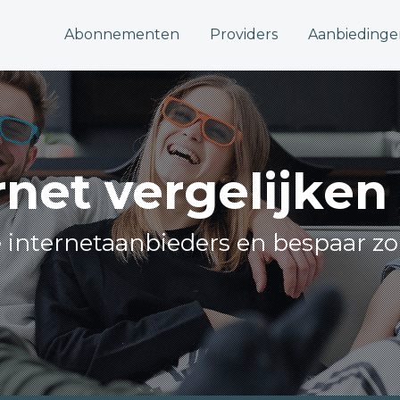
Abonnementen
Providers
Aanbiedinge
rnet vergelijken
le internetaanbieders en bespaar zo