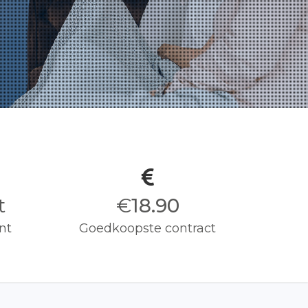
it
€
19.00
nt
Goedkoopste contract