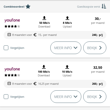
Combivoordeel
Goedkoopste eerst
30,-
50 Mb/s
8 Mb/s
per maand
Download
Upload
8 maanden voor
15,- per maand
240,-
p/j
MEER INFO
BEKIJK
Vergelijken
32,50
100 Mb/s
10 Mb/s
per maand
Download
Upload
8 maanden voor
16,25 per maand
260,-
p/j
MEER INFO
BEKIJK
Vergelijken