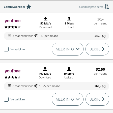
Combivoordeel
Goedkoopste eerst
30,-
50 Mb/s
8 Mb/s
per maand
Download
Upload
8 maanden voor
15,- per maand
240,-
p/j
MEER INFO
BEKIJK
Vergelijken
32,50
100 Mb/s
10 Mb/s
per maand
Download
Upload
8 maanden voor
16,25 per maand
260,-
p/j
MEER INFO
BEKIJK
Vergelijken