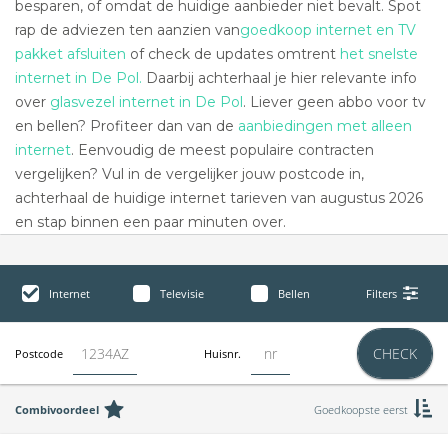
besparen, of omdat de huidige aanbieder niet bevalt. Spot
rap de adviezen ten aanzien van
goedkoop internet en TV
pakket afsluiten
of check de updates omtrent
het snelste
internet in De Pol.
Daarbij achterhaal je hier relevante info
over
glasvezel internet in De Pol
. Liever geen abbo voor tv
en bellen? Profiteer dan van de
aanbiedingen met alleen
internet
. Eenvoudig de meest populaire contracten
vergelijken? Vul in de vergelijker jouw postcode in,
achterhaal de huidige internet tarieven van augustus 2026
en stap binnen een paar minuten over.
Internet
Televisie
Bellen
Filters
CHECK
Postcode
Huisnr.
Combivoordeel
Goedkoopste eerst