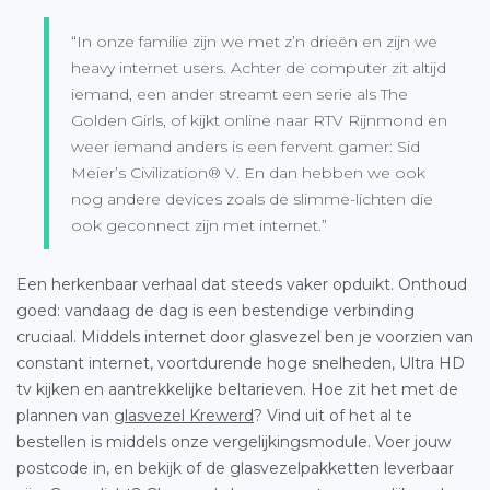
“In onze familie zijn we met z’n drieën en zijn we
heavy internet users. Achter de computer zit altijd
iemand, een ander streamt een serie als The
Golden Girls, of kijkt online naar RTV Rijnmond en
weer iemand anders is een fervent gamer: Sid
Meier’s Civilization® V. En dan hebben we ook
nog andere devices zoals de slimme-lichten die
ook geconnect zijn met internet.”
Een herkenbaar verhaal dat steeds vaker opduikt. Onthoud
goed: vandaag de dag is een bestendige verbinding
cruciaal. Middels internet door glasvezel ben je voorzien van
constant internet, voortdurende hoge snelheden, Ultra HD
tv kijken en aantrekkelijke beltarieven. Hoe zit het met de
plannen van
glasvezel Krewerd
? Vind uit of het al te
bestellen is middels onze vergelijkingsmodule. Voer jouw
postcode in, en bekijk of de glasvezelpakketten leverbaar