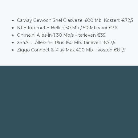
Caiway Gewoon Snel Glasvezel 600 Mb. Kosten: €72,5
NLE Internet + Bellen 50 Mb / 50 Mb voor €36
Online.nl Alles-in-1 30 Mb/s – tarieven €39
XS4ALL Alles-in-1 Plus 160 Mb. Tarieven: €77,5
Ziggo Connect & Play Max 400 Mb – kosten €81,5