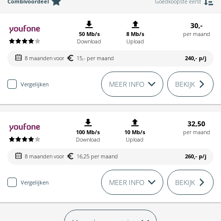
Combivoordeel
Goedkoopste eerst
30,-
50 Mb/s
8 Mb/s
per maand
Download
Upload
8 maanden voor
15,- per maand
240,-
p/j
MEER INFO
BEKIJK
Vergelijken
32,50
100 Mb/s
10 Mb/s
per maand
Download
Upload
8 maanden voor
16,25 per maand
260,-
p/j
MEER INFO
BEKIJK
Vergelijken