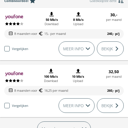
Combivoordeel
Goedkoopste eerst
30,-
50 Mb/s
8 Mb/s
per maand
Download
Upload
8 maanden voor
15,- per maand
240,-
p/j
MEER INFO
BEKIJK
Vergelijken
32,50
100 Mb/s
10 Mb/s
per maand
Download
Upload
8 maanden voor
16,25 per maand
260,-
p/j
MEER INFO
BEKIJK
Vergelijken