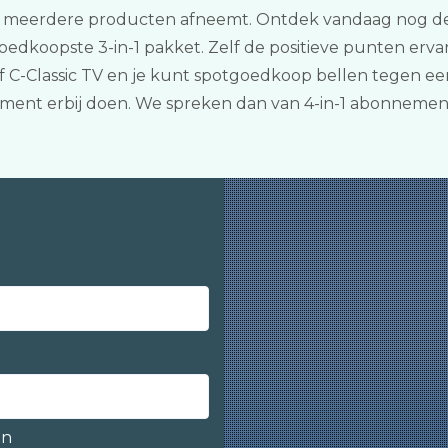
e meerdere producten afneemt. Ontdek vandaag nog de 
oedkoopste 3-in-1 pakket. Zelf de positieve punten ervar
C-Classic TV en je kunt spotgoedkoop bellen tegen een a
ement erbij doen. We spreken dan van 4-in-1 abonnemen
en