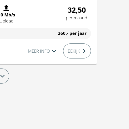
32,50
10 Mb/s
per maand
Upload
260,-
per jaar
MEER INFO
BEKIJK