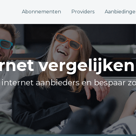
Abonnementen
Providers
Aanbiedinge
rnet vergelijke
le internet aanbieders en bespaar zo