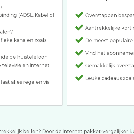
n.
binding (ADSL, Kabel of
Overstappen bespaar
Aantrekkelijke korti
halen?
ifieke kanalen zoals
De meest populaire
Vind het abonnement d
nde de huistelefoon.
televisie en internet
Gemakkelijk oversta
Leuke cadeaus zoals
laat alles regelen via
trekkelijk bellen? Door de internet pakket-vergelijker kun