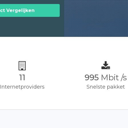
ct Vergelijken
11
1,000
Mbit /
Internetproviders
Snelste pakket