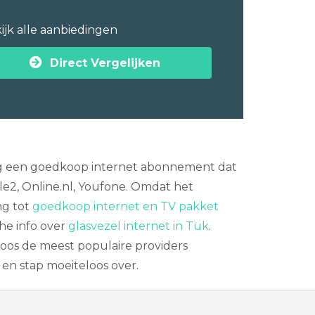
ijk alle aanbiedingen
Direct Vergelijken
udig een goedkoop internet abonnement dat
le2, Online.nl, Youfone. Omdat het
ng tot
goedkoop internet en TV pakket
he info over
glasvezel internet in Tuk
.
loos de meest populaire providers
 en stap moeiteloos over.