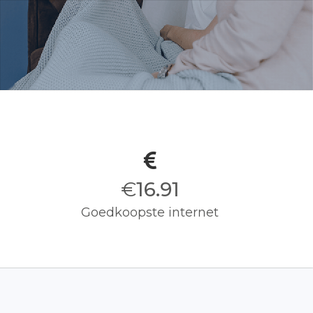
s
€
17.00
Goedkoopste internet