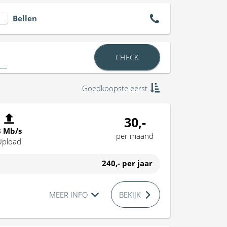
Bellen
CHECK
Goedkoopste eerst
30,-
8 Mb/s
per maand
Upload
240,-
per jaar
MEER INFO
BEKIJK