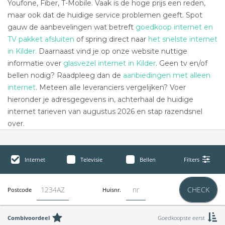
Youfone, Fiber, T-Mobile. Vaak is de hoge prijs een reden,
maar ook dat de huidige service problemen geeft. Spot
gauw de aanbevelingen wat betreft
goedkoop internet en
TV pakket afsluiten
of spring direct naar
het snelste internet
in Kilder.
Daarnaast vind je op onze website nuttige
informatie over
glasvezel internet in Kilder
. Geen tv en/of
bellen nodig? Raadpleeg dan de
aanbiedingen met alleen
internet
. Meteen alle leveranciers vergelijken? Voer
hieronder je adresgegevens in, achterhaal de huidige
internet tarieven van augustus 2026 en stap razendsnel
over.
Internet
Televisie
Bellen
Filters
CHECK
Postcode
Huisnr.
Combivoordeel
Goedkoopste eerst