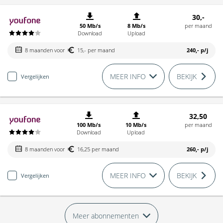
30,-
50 Mb/s
8 Mb/s
per maand
Download
Upload
8 maanden voor
15,- per maand
240,-
p/j
MEER INFO
BEKIJK
Vergelijken
32,50
100 Mb/s
10 Mb/s
per maand
Download
Upload
8 maanden voor
16,25 per maand
260,-
p/j
MEER INFO
BEKIJK
Vergelijken
Meer abonnementen