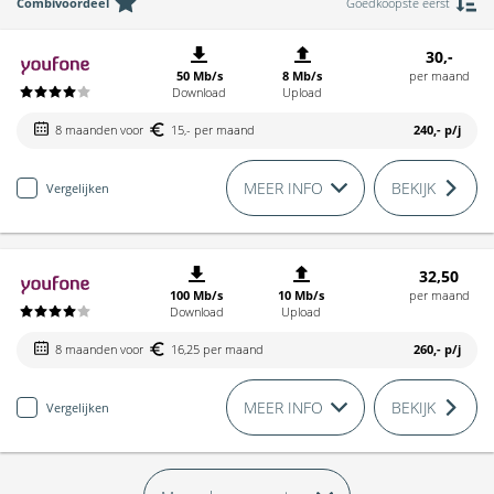
Combivoordeel
Goedkoopste eerst
30,-
50 Mb/s
8 Mb/s
per maand
Download
Upload
8 maanden voor
15,- per maand
240,-
p/j
MEER INFO
BEKIJK
Vergelijken
32,50
100 Mb/s
10 Mb/s
per maand
Download
Upload
8 maanden voor
16,25 per maand
260,-
p/j
MEER INFO
BEKIJK
Vergelijken