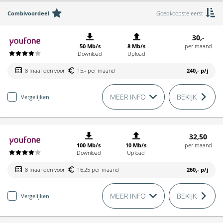
Combivoordeel
Goedkoopste eerst
30,-
50 Mb/s
8 Mb/s
per maand
Download
Upload
8 maanden voor
15,- per maand
240,-
p/j
MEER INFO
BEKIJK
Vergelijken
32,50
100 Mb/s
10 Mb/s
per maand
Download
Upload
8 maanden voor
16,25 per maand
260,-
p/j
MEER INFO
BEKIJK
Vergelijken