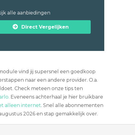
ijk alle aanbiedingen
Direct Vergelijken
smodule vind jij supersnel een goedkoop
stappen naar een andere provider. O.a.
oldoet. Check meteen onze tips ten
arlo.
Eveneens achterhaal je hier bruikbare
t alleen internet
. Snel alle abonnementen
 augustus 2026 en stap gemakkelijk over.