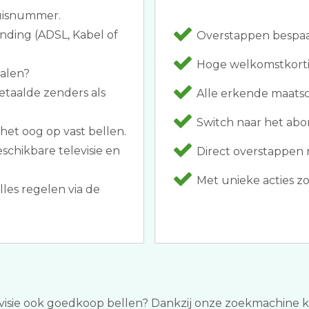
huisnummer.
inding (ADSL, Kabel of
Overstappen bespaar
Hoge welkomstkorting
halen?
etaalde zenders als
Alle erkende maatsch
Switch naar het abon
het oog op vast bellen.
schikbare televisie en
Direct overstappen 
Met unieke acties zoa
lles regelen via de
levisie ook goedkoop bellen? Dankzij onze zoekmachine kun