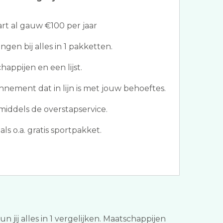
t al gauw €100 per jaar
en bij alles in 1 pakketten.
appijen en een lijst.
nement dat in lijn is met jouw behoeftes.
middels de overstapservice.
ls o.a. gratis sportpakket.
 jij alles in 1 vergelijken. Maatschappijen