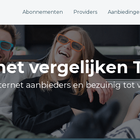
Abonnementen
Providers
Aanbiedinge
net vergelijken 
internet aanbieders en bezuinig tot 