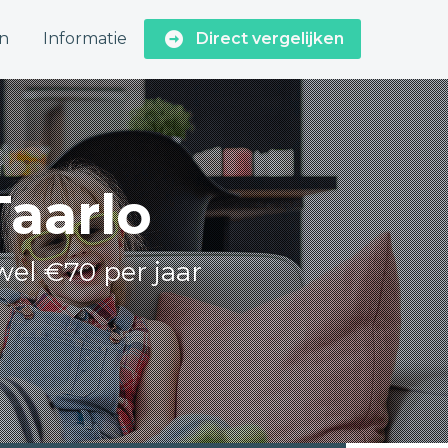
n
Informatie
Direct vergelijken
Taarlo
wel €70 per jaar