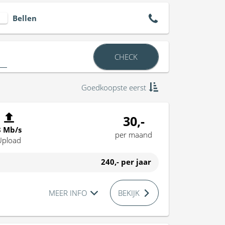
Bellen
CHECK
Goedkoopste eerst
30,-
8 Mb/s
per maand
Upload
240,-
per jaar
MEER INFO
BEKIJK