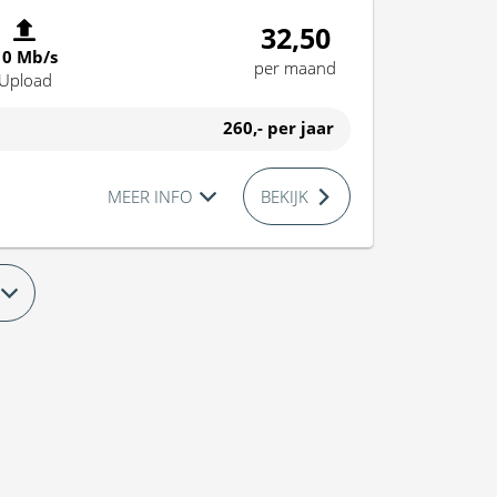
32,50
10 Mb/s
per maand
Upload
260,-
per jaar
MEER INFO
BEKIJK