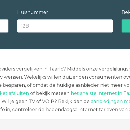
Huisnummer
Bek
iders vergelijken in Taarlo? Middels onze vergelijking
w wensen. Wekelijks willen duizenden consumenten over
te besparen, of omdat de huidige aanbieder niet meer v
et afsluiten
of bekijk meteen
het snelste internet in Ta
. Wil je geen TV of VOIP? Bekijk dan de
aanbiedingen me
fo in, controleer de hedendaagse internet tarieven van