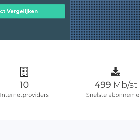
ct Vergelijken
10
500
Mb/st
Internetproviders
Snelste abonneme