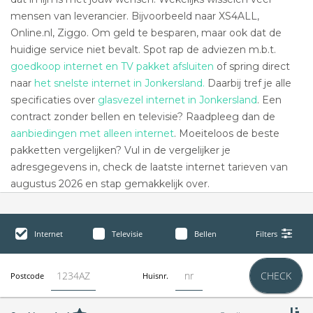
mensen van leverancier. Bijvoorbeeld naar XS4ALL,
Online.nl, Ziggo. Om geld te besparen, maar ook dat de
huidige service niet bevalt. Spot rap de adviezen m.b.t.
goedkoop internet en TV pakket afsluiten
of spring direct
naar
het snelste internet in Jonkersland.
Daarbij tref je alle
specificaties over
glasvezel internet in Jonkersland
. Een
contract zonder bellen en televisie? Raadpleeg dan de
aanbiedingen met alleen internet
. Moeiteloos de beste
pakketten vergelijken? Vul in de vergelijker je
adresgegevens in, check de laatste internet tarieven van
augustus 2026 en stap gemakkelijk over.
Internet
Televisie
Bellen
Filters
CHECK
Postcode
Huisnr.