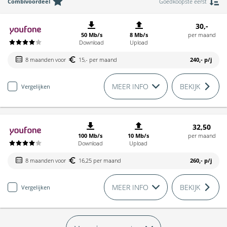
Combivoordeel
Goedkoopste eerst
30,-
50 Mb/s
8 Mb/s
per maand
Download
Upload
8 maanden voor
15,- per maand
240,-
p/j
MEER INFO
BEKIJK
Vergelijken
32,50
100 Mb/s
10 Mb/s
per maand
Download
Upload
8 maanden voor
16,25 per maand
260,-
p/j
MEER INFO
BEKIJK
Vergelijken