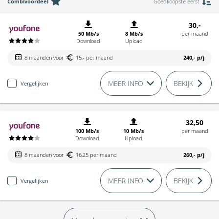
Combivoordeel
Goedkoopste eerst
30,-
50 Mb/s
8 Mb/s
per maand
Download
Upload
8 maanden voor
15,- per maand
240,-
p/j
MEER INFO
BEKIJK
Vergelijken
32,50
100 Mb/s
10 Mb/s
per maand
Download
Upload
8 maanden voor
16,25 per maand
260,-
p/j
MEER INFO
BEKIJK
Vergelijken