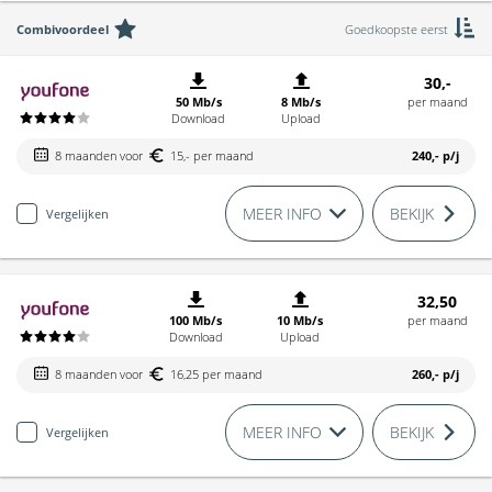
Combivoordeel
Goedkoopste eerst
30,-
50 Mb/s
8 Mb/s
per maand
Download
Upload
8 maanden voor
15,- per maand
240,-
p/j
MEER INFO
BEKIJK
Vergelijken
32,50
100 Mb/s
10 Mb/s
per maand
Download
Upload
8 maanden voor
16,25 per maand
260,-
p/j
MEER INFO
BEKIJK
Vergelijken