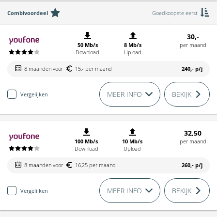
Combivoordeel
Goedkoopste eerst
30,-
50 Mb/s
8 Mb/s
per maand
Download
Upload
8 maanden voor
15,- per maand
240,-
p/j
MEER INFO
BEKIJK
Vergelijken
32,50
100 Mb/s
10 Mb/s
per maand
Download
Upload
8 maanden voor
16,25 per maand
260,-
p/j
MEER INFO
BEKIJK
Vergelijken