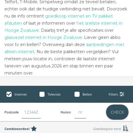
Telfort, T-Mobile. Simpelweg omdat ze teveel betalen,
echter ook dat de huidige verbinding niet bevalt. Doorzoek
nu de info omtrent
goedkoop internet en TV pakket
afsluiten
of laat je informeren over
het snelste internet in
Hooge Zwaluwe.
Daarbij tref je alle specificaties over
glasvezel internet in Hooge Zwaluwe
. Liever geen abbo
voor tv en bellen? Overweeg dan deze
aanbiedingen met
alleen internet
. Nu de beste pakketten vergelijken? Vul
meteen jouw locatie in, controleer de laatste internet
tarieven van augustus 2026 en stap binnen een paar
minuten over.
Internet
Televisie
Bellen
Filters
CHECK
Postcode
Huisnr.
Combivoordeel
Goedkoopste eerst