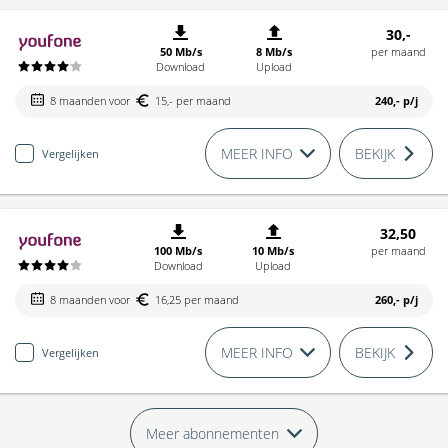
30,-
50 Mb/s
8 Mb/s
per maand
Download
Upload
8 maanden voor
15,- per maand
240,-
p/j
MEER INFO
BEKIJK
Vergelijken
32,50
100 Mb/s
10 Mb/s
per maand
Download
Upload
8 maanden voor
16,25 per maand
260,-
p/j
MEER INFO
BEKIJK
Vergelijken
Meer abonnementen