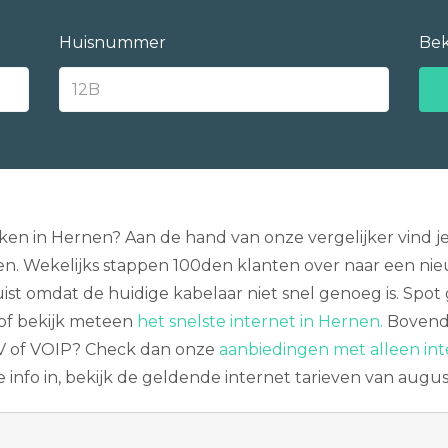
Huisnummer
Bek
ijken in Hernen? Aan de hand van onze vergelijker vind 
llen. Wekelijks stappen 100den klanten over naar een nie
juist omdat de huidige kabelaar niet snel genoeg is. Spot
of bekijk meteen
het snelste internet in Hernen.
Bovendi
 TV of VOIP? Check dan onze
aanbiedingen met alleen int
info in, bekijk de geldende internet tarieven van augus