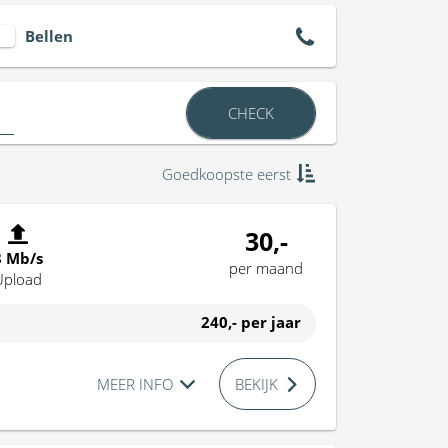
Bellen
CHECK
Goedkoopste eerst
30,-
8 Mb/s
per maand
Upload
240,-
per jaar
MEER INFO
BEKIJK