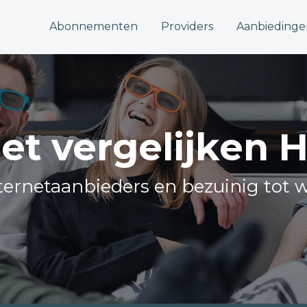
Abonnementen
Providers
Aanbiedinge
net vergelijken 
internetaanbieders en bezuinig tot w