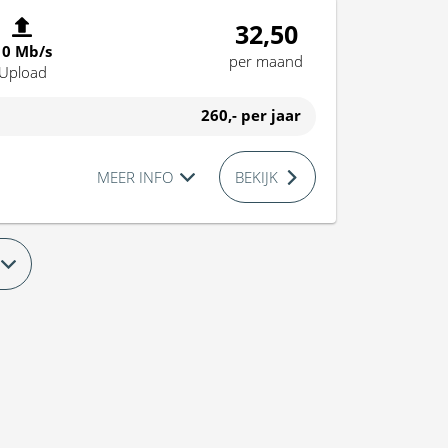
32,50
10 Mb/s
per maand
Upload
260,-
per jaar
MEER INFO
BEKIJK