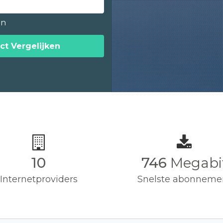
en
ct Vergelijken
10
750
Megabi
Internetproviders
Snelste abonneme