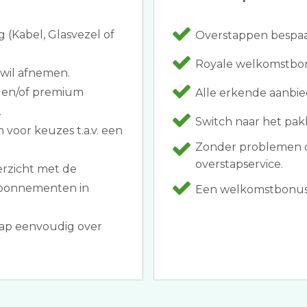
g (Kabel, Glasvezel of
Overstappen bespaar
Royale welkomstbon
 wil afnemen.
s en/of premium
Alle erkende aanbie
.
Switch naar het pakk
voor keuzes t.a.v. een
Zonder problemen 
overstapservice.
erzicht met de
 abonnementen in
Een welkomstbonus z
tap eenvoudig over