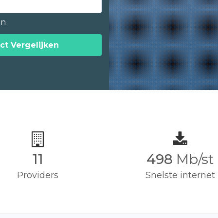
en
ct Vergelijken
11
500
Mb/st
Providers
Snelste internet