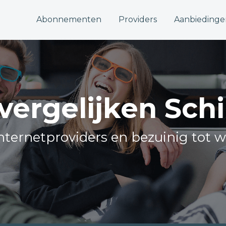
Abonnementen
Providers
Aanbiedinge
 vergelijken Schi
 internetproviders en bezuinig tot w