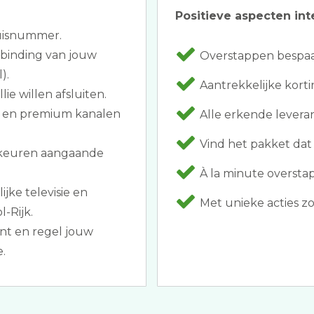
Positieve aspecten int
huisnummer.
rbinding van jouw
Overstappen bespaar
).
Aantrekkelijke korti
ie willen afsluiten.
n en premium kanalen
Alle erkende leveranc
Vind het pakket dat s
rkeuren aangaande
À la minute oversta
ijke televisie en
Met unieke acties zo
-Rijk.
t en regel jouw
.