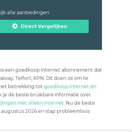
ijk alle aanbiedingen
Direct Vergelijken
eloos een goedkoop internet abonnement dat
aiway, Telfort, KPN. Dit doen ze om te
 met betrekking tot
goedkoop internet en
 je de beste bruikbare informatie over
dingen met alleen internet
. Nu de beste
van augustus 2026 en stap probleemloos