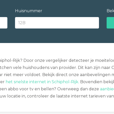
Huisnummer
Bek
chiphol-Rijk? Door onze vergelijker detecteer je moeit
itchen vele huishoudens van provider. Dit kan zijn naar C
ar niet meer voldoet. Bekijk direct onze aanbevelingen
ver
het snelste internet in Schiphol-Rijk.
Bovendien bekijk
 geen abbo voor tv en bellen? Overweeg dan deze
aanbie
w locatie in, controleer de laatste internet tarieven 