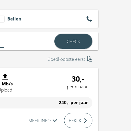
Bellen
CHECK
Goedkoopste eerst
30,-
8 Mb/s
per maand
Upload
240,-
per jaar
MEER INFO
BEKIJK