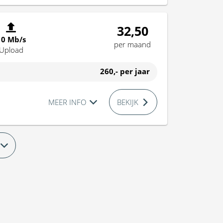
32,50
10 Mb/s
per maand
Upload
260,-
per jaar
MEER INFO
BEKIJK