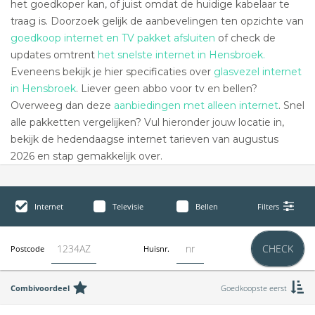
het goedkoper kan, of juist omdat de huidige kabelaar te
traag is. Doorzoek gelijk de aanbevelingen ten opzichte van
goedkoop internet en TV pakket afsluiten
of check de
updates omtrent
het snelste internet in Hensbroek.
Eveneens bekijk je hier specificaties over
glasvezel internet
in Hensbroek
. Liever geen abbo voor tv en bellen?
Overweeg dan deze
aanbiedingen met alleen internet
. Snel
alle pakketten vergelijken? Vul hieronder jouw locatie in,
bekijk de hedendaagse internet tarieven van augustus
2026 en stap gemakkelijk over.
Internet
Televisie
Bellen
Filters
CHECK
Postcode
Huisnr.
Combivoordeel
Goedkoopste eerst