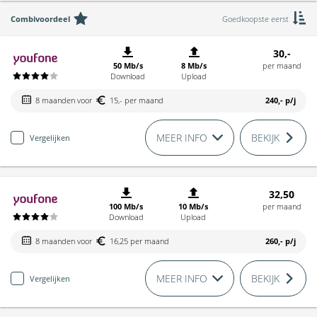
Combivoordeel
Goedkoopste eerst
30,-
50 Mb/s
8 Mb/s
per maand
Download
Upload
8 maanden voor
15,- per maand
240,-
p/j
MEER INFO
BEKIJK
Vergelijken
32,50
100 Mb/s
10 Mb/s
per maand
Download
Upload
8 maanden voor
16,25 per maand
260,-
p/j
MEER INFO
BEKIJK
Vergelijken