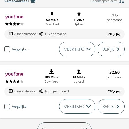
Combivoordeel
Goedkoopste eerst
30,-
50 Mb/s
8 Mb/s
per maand
Download
Upload
8 maanden voor
15,- per maand
240,-
p/j
MEER INFO
BEKIJK
Vergelijken
32,50
100 Mb/s
10 Mb/s
per maand
Download
Upload
8 maanden voor
16,25 per maand
260,-
p/j
MEER INFO
BEKIJK
Vergelijken