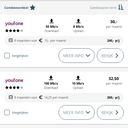
Combivoordeel
Goedkoopste eerst
30,-
50 Mb/s
8 Mb/s
per maand
Download
Upload
8 maanden voor
15,- per maand
240,-
p/j
MEER INFO
BEKIJK
Vergelijken
32,50
100 Mb/s
10 Mb/s
per maand
Download
Upload
8 maanden voor
16,25 per maand
260,-
p/j
MEER INFO
BEKIJK
Vergelijken