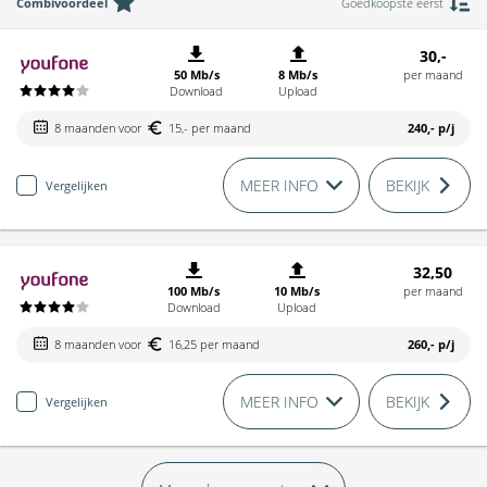
Combivoordeel
Goedkoopste eerst
30,-
50 Mb/s
8 Mb/s
per maand
Download
Upload
8 maanden voor
15,- per maand
240,-
p/j
MEER INFO
BEKIJK
Vergelijken
32,50
100 Mb/s
10 Mb/s
per maand
Download
Upload
8 maanden voor
16,25 per maand
260,-
p/j
MEER INFO
BEKIJK
Vergelijken