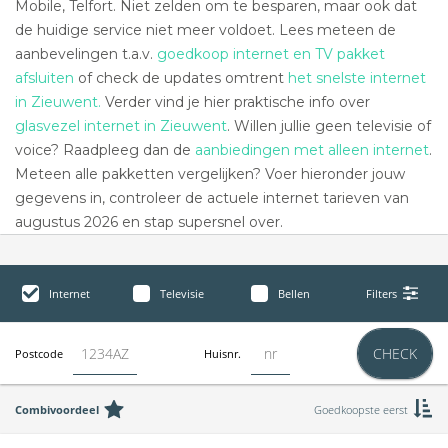
Mobile, Telfort. Niet zelden om te besparen, maar ook dat
de huidige service niet meer voldoet. Lees meteen de
aanbevelingen t.a.v.
goedkoop internet en TV pakket
afsluiten
of check de updates omtrent
het snelste internet
in Zieuwent.
Verder vind je hier praktische info over
glasvezel internet in Zieuwent
. Willen jullie geen televisie of
voice? Raadpleeg dan de
aanbiedingen met alleen internet
.
Meteen alle pakketten vergelijken? Voer hieronder jouw
gegevens in, controleer de actuele internet tarieven van
augustus 2026 en stap supersnel over.
Internet
Televisie
Bellen
Filters
CHECK
Postcode
Huisnr.
Combivoordeel
Goedkoopste eerst