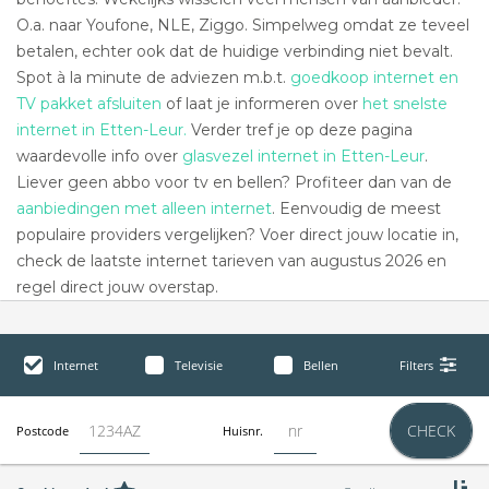
O.a. naar Youfone, NLE, Ziggo. Simpelweg omdat ze teveel
betalen, echter ook dat de huidige verbinding niet bevalt.
Spot à la minute de adviezen m.b.t.
goedkoop internet en
TV pakket afsluiten
of laat je informeren over
het snelste
internet in Etten-Leur.
Verder tref je op deze pagina
waardevolle info over
glasvezel internet in Etten-Leur
.
Liever geen abbo voor tv en bellen? Profiteer dan van de
aanbiedingen met alleen internet
. Eenvoudig de meest
populaire providers vergelijken? Voer direct jouw locatie in,
check de laatste internet tarieven van augustus 2026 en
regel direct jouw overstap.
Internet
Televisie
Bellen
Filters
CHECK
Postcode
Huisnr.