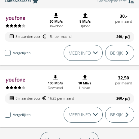
Combivoordeel
Goedkoopste eerst
30,-
50 Mb/s
8 Mb/s
per maand
Download
Upload
8 maanden voor
15,- per maand
240,-
p/j
MEER INFO
BEKIJK
Vergelijken
32,50
100 Mb/s
10 Mb/s
per maand
Download
Upload
8 maanden voor
16,25 per maand
260,-
p/j
MEER INFO
BEKIJK
Vergelijken