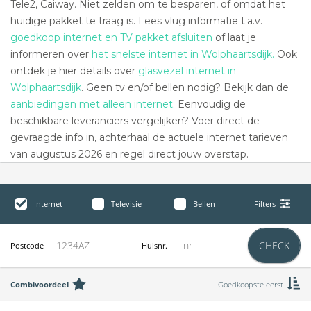
Tele2, Caiway. Niet zelden om te besparen, of omdat het
huidige pakket te traag is. Lees vlug informatie t.a.v.
goedkoop internet en TV pakket afsluiten
of laat je
informeren over
het snelste internet in Wolphaartsdijk.
Ook
ontdek je hier details over
glasvezel internet in
Wolphaartsdijk
. Geen tv en/of bellen nodig? Bekijk dan de
aanbiedingen met alleen internet
. Eenvoudig de
beschikbare leveranciers vergelijken? Voer direct de
gevraagde info in, achterhaal de actuele internet tarieven
van augustus 2026 en regel direct jouw overstap.
Internet
Televisie
Bellen
Filters
CHECK
Postcode
Huisnr.
Combivoordeel
Goedkoopste eerst