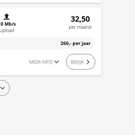
32,50
10 Mb/s
per maand
Upload
260,-
per jaar
MEER INFO
BEKIJK