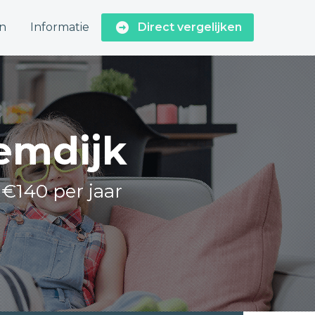
n
Informatie
Direct vergelijken
Eemdijk
 €140 per jaar