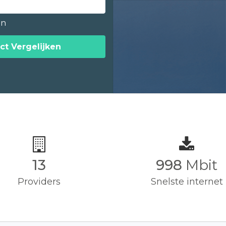
en
ct Vergelijken
13
1,000
Mbit
Providers
Snelste internet