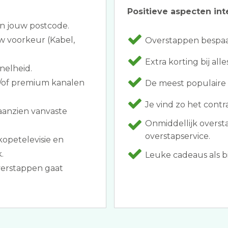
Positieve aspecten int
an jouw postcode.
w voorkeur (Kabel,
Overstappen bespaar
Extra korting bij alle
nelheid.
n/of premium kanalen
De meest populaire 
Je vind zo het contr
 aanzien vanvaste
Onmiddellijk overs
overstapservice.
kopetelevisie en
.
Leuke cadeaus als bij
Overstappen gaat