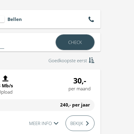
Bellen
CHECK
Goedkoopste eerst
30,-
8 Mb/s
per maand
Upload
240,-
per jaar
MEER INFO
BEKIJK