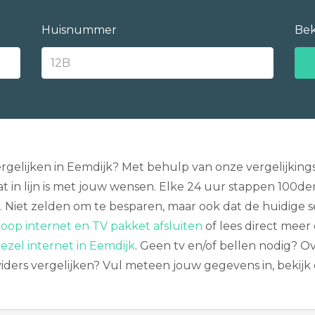
Huisnummer
Bek
ergelijken in Eemdijk? Met behulp van onze vergelijki
 in lijn is met jouw wensen. Elke 24 uur stappen 100d
LE. Niet zelden om te besparen, maar ook dat de huidige 
op internet en TV pakket afsluiten
of lees direct meer
ezel internet in Eemdijk
. Geen tv en/of bellen nodig?
ders vergelijken? Vul meteen jouw gegevens in, bekijk 