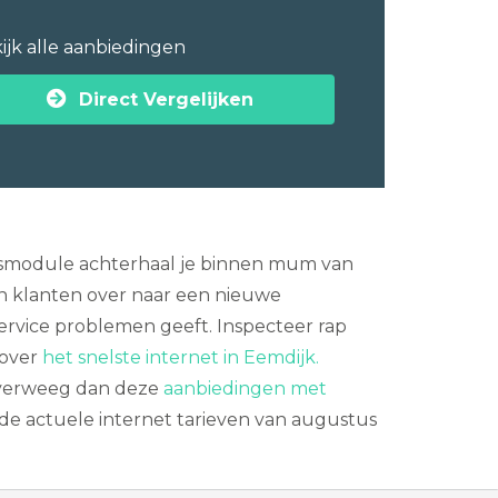
ijk alle aanbiedingen
Direct Vergelijken
ngsmodule achterhaal je binnen mum van
en klanten over naar een nieuwe
service problemen geeft. Inspecteer rap
 over
het snelste internet in Eemdijk.
 Overweeg dan deze
aanbiedingen met
de actuele internet tarieven van augustus