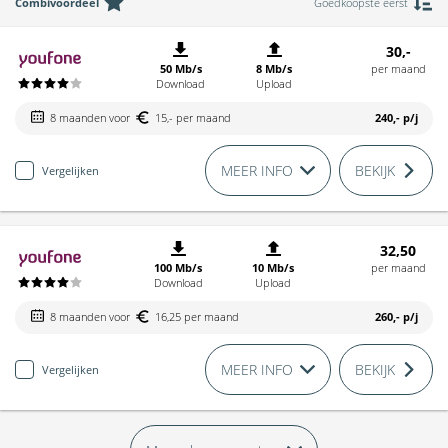
Combivoordeel
Goedkoopste eerst
30,-
50 Mb/s
8 Mb/s
per maand
Download
Upload
8 maanden voor
15,- per maand
240,-
p/j
MEER INFO
BEKIJK
Vergelijken
32,50
100 Mb/s
10 Mb/s
per maand
Download
Upload
8 maanden voor
16,25 per maand
260,-
p/j
MEER INFO
BEKIJK
Vergelijken