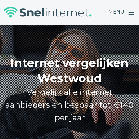
≡
MENU
Skip
to
content
Internet vergelijken
Westwoud
Vergelijk alle internet
aanbieders en bespaar tot €140
per jaar