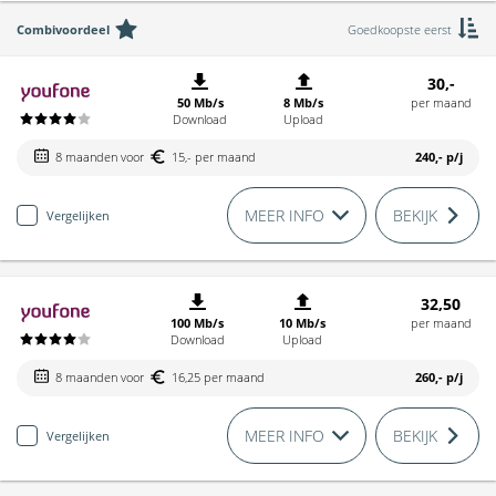
Combivoordeel
Goedkoopste eerst
30,-
50 Mb/s
8 Mb/s
per maand
Download
Upload
8 maanden voor
15,- per maand
240,-
p/j
MEER INFO
BEKIJK
Vergelijken
32,50
100 Mb/s
10 Mb/s
per maand
Download
Upload
8 maanden voor
16,25 per maand
260,-
p/j
MEER INFO
BEKIJK
Vergelijken