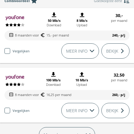
Combivoordeel
Goedkoopste eerst
30,-
50 Mb/s
8 Mb/s
per maand
Download
Upload
8 maanden voor
15,- per maand
240,-
p/j
MEER INFO
BEKIJK
Vergelijken
32,50
100 Mb/s
10 Mb/s
per maand
Download
Upload
8 maanden voor
16,25 per maand
260,-
p/j
MEER INFO
BEKIJK
Vergelijken